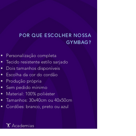
POR QUE ESCOLHER NOSSA
GYMBAG?
Personalização completa
Tecido resistente estilo sarjado
Dois tamanhos disponíveis
Escolha da cor do cordão
Produção própria
Sem pedido mínimo
Material: 100% poliéster
Tamanhos: 30x40cm ou 40x50cm
Cordões: branco, preto ou azul
🏋️ Academias
🏃 Personal Trainers