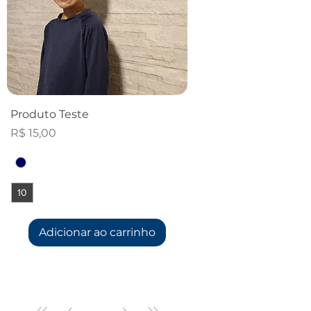
Produto Teste
Preço
R$ 15,00
10
Adicionar ao carrinho