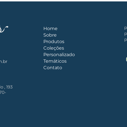
P
Home
P
Sobre
P
Produtos
Coleções
Personalizado
Temáticos
m.b
r
Contato
o , 193
070-