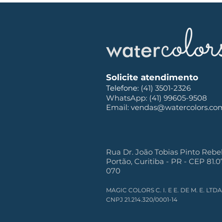
Solicite atendimento
Telefone:
(41) 3501-2326
WhatsApp: (
41) 99605-9508
Email: vendas@watercolors.co
Rua Dr. João Tobias Pinto Rebel
Portão, Curitiba - PR - CEP 81.
070
MAGIC COLORS C. I. E E. DE M. E. LTDA
CNPJ 21.214.320/0001-14