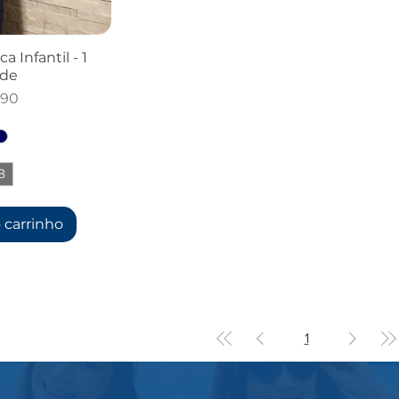
 Infantil - 1
ade
,90
8
+1
 carrinho
1