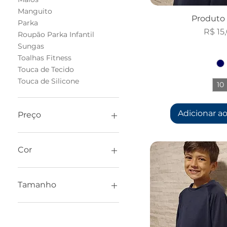
Manguito
Produto 
Parka
Preço
R$ 15
Roupão Parka Infantil
Sungas
Toalhas Fitness
Touca de Tecido
Touca de Silicone
10
Adicionar ao
Preço
R$ 15
R$ 100
Cor
Tamanho
4
6