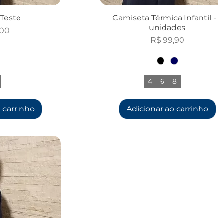
Teste
Camiseta Térmica Infantil -
unidades
,00
Preço
R$ 99,90
4
6
8
+1
 carrinho
Adicionar ao carrinho