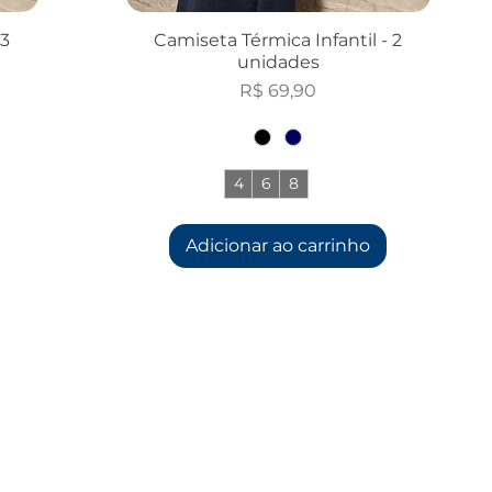
 3
Camiseta Térmica Infantil - 2
unidades
Preço
R$ 69,90
4
6
8
+1
Adicionar ao carrinho