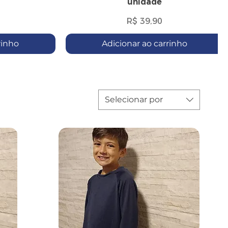
unidade
Preço
R$ 39,90
rinho
Adicionar ao carrinho
Selecionar por