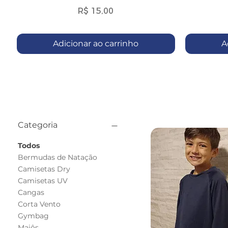
Preço
R$ 15,00
Adicionar ao carrinho
A
Filtrar
Categoria
Todos
Bermudas de Natação
Camisetas Dry
Camisetas UV
Cangas
Corta Vento
Gymbag
Maiôs