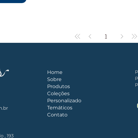
1
P
Home
P
Sobre
P
Produtos
Coleções
Personalizado
Temáticos
m.b
r
Contato
o , 193