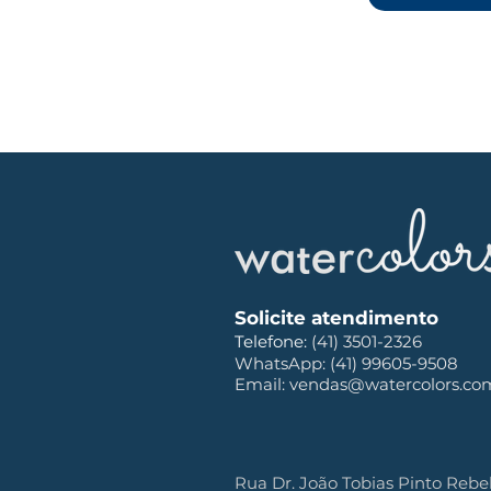
Solicite atendimento
Telefone:
(41) 3501-2326
WhatsApp: (
41) 99605-9508
Email: vendas@watercolors.co
Rua Dr. João Tobias Pinto Rebel