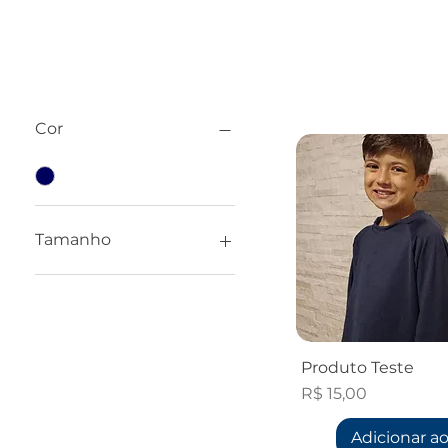
Filtrar
Cor
Tamanho
10
Produto Teste
Preço
R$ 15,00
Adicionar ao