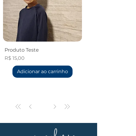
Produto Teste
Preço
R$ 15,00
Adicionar ao carrinho
1
/
1